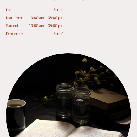
Lundi
Fermé
Mar
–
Ven
10:00 am
–
08:00 pm
Samedi
10:00 am
–
05:00 pm
Dimanche
Fermé