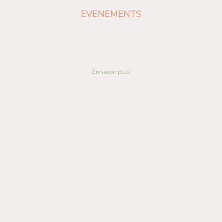
EVENEMENTS
Les événements sont passionnants à suivre. Restez à l'affût des dernières
nouvelles.
En savoir plus