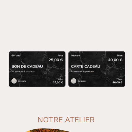
VOUS CHERCHEZ UN BON
CADEAU ?
Choisissez une carte adaptée en deux
clics
Vous souhaitez trouver
une idée cadeau
mais l’inspiration vous manque ?
Vous découvrirez
un cadeau idéal à offrir
à vos proches.
RESERVEZ VIA PLANITY
NOTRE ATELIER