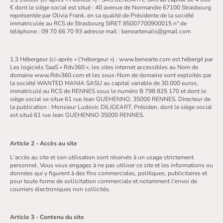
€ dont le siège social est situé : 40 avenue de Normandie 67100 Strasbourg
représentée par Olivia Frank, en sa qualité de Présidente de la société
immatriculée au RCS de Strasbourg SIRET 85007700900015 n° de
téléphone : 09 70 66 70 93 adresse mail : beneartenails@gmail.com
1.3 Hébergeur (ci-après « l'hébergeur ») : www.benearte.com est hébergé par
Les logiciels SaaS « Rdv360 », les sites internet accessibles au Nom de
domaine www.Rdv360.com et les sous-Nom de domaine sont exploités par
la société WANTED MANIA SASU au capital variable de 30.000 euros,
immatriculé au RCS de RENNES sous le numéro B 798 825 170 et dont le
siège social se situe 61 rue Jean GUEHENNO, 35000 RENNES. Directeur de
la publication : Monsieur Ludovic DILIGEART, Présiden, dont le siège social
est situé 61 rue Jean GUEHENNO 35000 RENNES.
Article 2 - Accès au site
L'accès au site et son utilisation sont réservés à un usage strictement
personnel. Vous vous engagez à ne pas utiliser ce site et les informations ou
données qui y figurent à des fins commerciales, politiques, publicitaires et
pour toute forme de sollicitation commerciale et notamment l'envoi de
courriers électroniques non sollicités.
Article 3 - Contenu du site