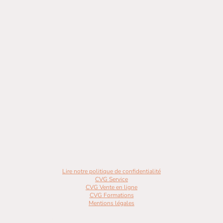
Lire notre politique de confidentialité
CVG Service
CVG Vente en ligne
CVG Formations
Mentions légales
Copyright ©BENEARTE 2023. Tous droits réservés.