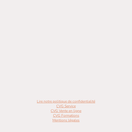
Lire notre politique de confidentialité
CVG Service
CVG Vente en ligne
CVG Formations
Mentions légales
Copyright ©BENEARTE 2023. Tous droits réservés.